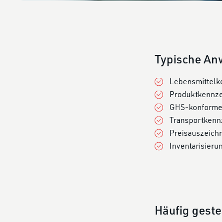
Typische A
Lebensmittelke
Produktkennze
GHS-konforme 
Transportkenn
Preisauszeich
Inventarisieru
Häufig geste